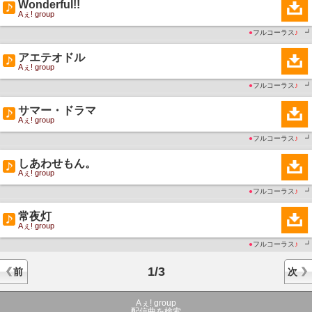
Wonderful!!
Aぇ! group
●
フルコーラス
♪
┛
アエテオドル
Aぇ! group
●
フルコーラス
♪
┛
サマー・ドラマ
Aぇ! group
●
フルコーラス
♪
┛
しあわせもん。
Aぇ! group
●
フルコーラス
♪
┛
常夜灯
Aぇ! group
●
フルコーラス
♪
┛
1/3
前
次
Aぇ! group
配信曲を検索