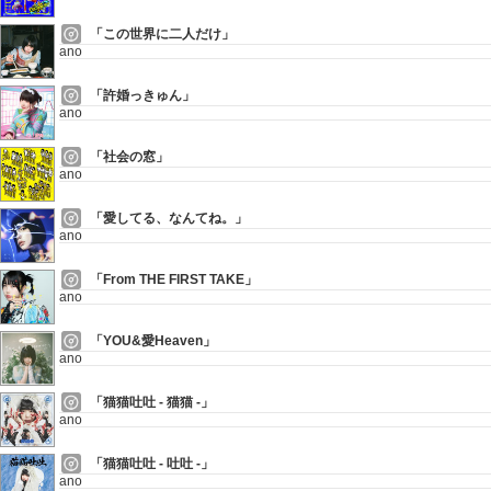
「この世界に二人だけ」
ano
「許婚っきゅん」
ano
「社会の窓」
ano
「愛してる、なんてね。」
ano
「From THE FIRST TAKE」
ano
「YOU&愛Heaven」
ano
「猫猫吐吐 - 猫猫 -」
ano
「猫猫吐吐 - 吐吐 -」
ano