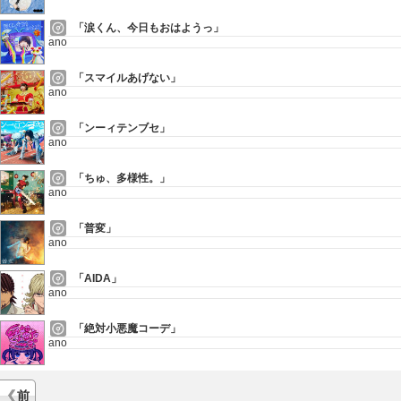
「涙くん、今日もおはようっ」
ano
「スマイルあげない」
ano
「ンーィテンブセ」
ano
「ちゅ、多様性。」
ano
「普変」
ano
「AIDA」
ano
「絶対小悪魔コーデ」
ano
前