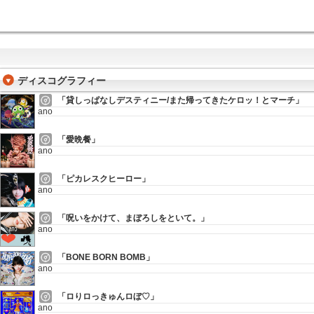
ディスコグラフィー
「貸しっぱなしデスティニー/また帰ってきたケロッ！とマーチ」
ano
「愛晩餐」
ano
「ピカレスクヒーロー」
ano
「呪いをかけて、まぼろしをといて。」
ano
「BONE BORN BOMB」
ano
「ロりロっきゅんロぼ♡」
ano