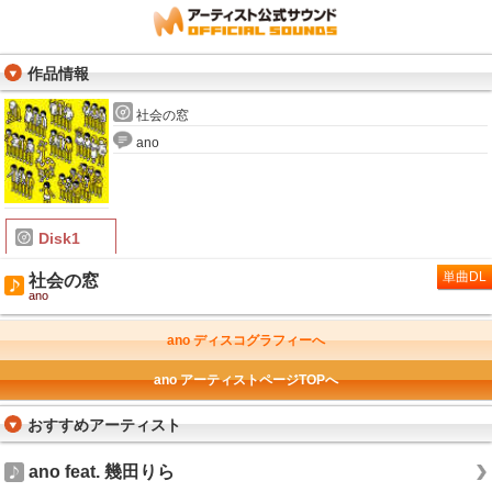
作品情報
社会の窓
ano
Disk1
単曲DL
社会の窓
ano
ano ディスコグラフィーへ
ano アーティストページTOPへ
おすすめアーティスト
ano feat. 幾田りら