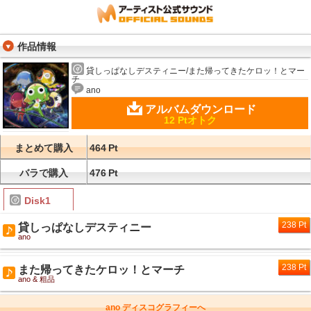
作品情報
貸しっぱなしデスティニー/また帰ってきたケロッ！とマー
チ
ano
アルバムダウンロード
12 Ptオトク
まとめて購入
464
Pt
バラで購入
476
Pt
Disk1
238 Pt
貸しっぱなしデスティニー
ano
238 Pt
また帰ってきたケロッ！とマーチ
ano & 粗品
ano ディスコグラフィーへ