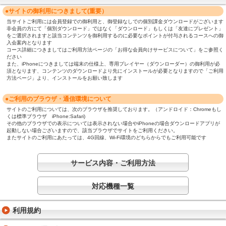
●サイトの御利用につきまして(重要）
当サイトご利用には会員登録での御利用と、御登録なしでの個別課金ダウンロードがございます
非会員の方にて「個別ダウンロード」ではなく「ダウンロード」もしくは「友達にプレゼント」
をご選択されますと該当コンテンツを御利用するのに必要なポイントが付与されるコースへの御
入会案内となります
コース詳細につきましてはご利用方法ページの「お得な会員向けサービスについて」をご参照く
ださい
また、iPhoneにつきましては端末の仕様上、専用プレイヤー（ダウンローダー）の御利用が必
須となります、コンテンツのダウンロードより先にインストールが必要となりますので「ご利用
方法ページ」より、インストールをお願い致します
●ご利用のブラウザ・通信環境について
サイトのご利用については、次のブラウザを推奨しております。（アンドロイド：Chromeもし
くは標準ブラウザ iPhone:Safari)
その他のブラウザでの表示については表示されない場合やiPhoneの場合ダウンロードアプリが
起動しない場合ございますので、該当ブラウザでサイトをご利用ください。
またサイトのご利用にあたっては、4G回線、Wi-Fi環境のどちらからでもご利用可能です
サービス内容・ご利用方法
対応機種一覧
利用規約