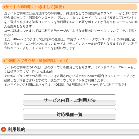
●サイトの御利用につきまして(重要）
当サイトご利用には会員登録での御利用と、御登録なしでの個別課金ダウンロードがございます
非会員の方にて「個別ダウンロード」ではなく「ダウンロード」もしくは「友達にプレゼント」
をご選択されますと該当コンテンツを御利用するのに必要なポイントが付与されるコースへの御
入会案内となります
コース詳細につきましてはご利用方法ページの「お得な会員向けサービスについて」をご参照く
ださい
また、iPhoneにつきましては端末の仕様上、専用プレイヤー（ダウンローダー）の御利用が必
須となります、コンテンツのダウンロードより先にインストールが必要となりますので「ご利用
方法ページ」より、インストールをお願い致します
●ご利用のブラウザ・通信環境について
サイトのご利用については、次のブラウザを推奨しております。（アンドロイド：Chromeもし
くは標準ブラウザ iPhone:Safari)
その他のブラウザでの表示については表示されない場合やiPhoneの場合ダウンロードアプリが
起動しない場合ございますので、該当ブラウザでサイトをご利用ください。
またサイトのご利用にあたっては、4G回線、Wi-Fi環境のどちらからでもご利用可能です
サービス内容・ご利用方法
対応機種一覧
利用規約