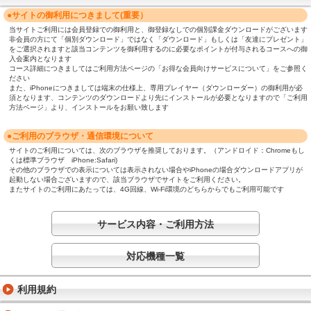
●サイトの御利用につきまして(重要）
当サイトご利用には会員登録での御利用と、御登録なしでの個別課金ダウンロードがございます
非会員の方にて「個別ダウンロード」ではなく「ダウンロード」もしくは「友達にプレゼント」
をご選択されますと該当コンテンツを御利用するのに必要なポイントが付与されるコースへの御
入会案内となります
コース詳細につきましてはご利用方法ページの「お得な会員向けサービスについて」をご参照く
ださい
また、iPhoneにつきましては端末の仕様上、専用プレイヤー（ダウンローダー）の御利用が必
須となります、コンテンツのダウンロードより先にインストールが必要となりますので「ご利用
方法ページ」より、インストールをお願い致します
●ご利用のブラウザ・通信環境について
サイトのご利用については、次のブラウザを推奨しております。（アンドロイド：Chromeもし
くは標準ブラウザ iPhone:Safari)
その他のブラウザでの表示については表示されない場合やiPhoneの場合ダウンロードアプリが
起動しない場合ございますので、該当ブラウザでサイトをご利用ください。
またサイトのご利用にあたっては、4G回線、Wi-Fi環境のどちらからでもご利用可能です
サービス内容・ご利用方法
対応機種一覧
利用規約