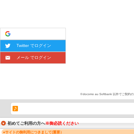
Google でログイン
Twitter でログイン
メール でログイン
※docomo au Softbank 
初めてご利用の方へ
※御必読ください
●サイトの御利用につきまして(重要）