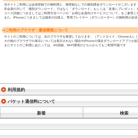
当サイトご利用には会員登録での御利用と、御登録なしでの個別課金ダウンロードがございます
非会員の方にて「個別ダウンロード」ではなく「ダウンロード」もしくは「友達にプレゼント」
コース詳細につきましてはご利用方法ページの「お得な会員向けサービスについて」をご参照く
また、iPhoneにつきましては端末の仕様上、専用プレイヤー（ダウンローダー）の御利用が
●ご利用のブラウザ・通信環境について
サイトのご利用については、次のブラウザを推奨しております。（アンドロイド：Chromeもしくは標準ブ
その他のブラウザでの表示については表示されない場合やiPhoneの場合ダウンロードアプリが
またサイトのご利用にあたっては、4G回線、Wi-Fi環境のどちらからでもご利用可能です
利用規約
パケット通信料について
新着
検索