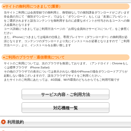
●サイトの御利用につきまして(重要）
当サイトご利用には会員登録での御利用と、御登録なしでの個別課金ダウンロードがございます
非会員の方にて「個別ダウンロード」ではなく「ダウンロード」もしくは「友達にプレゼント」
をご選択されますと該当コンテンツを御利用するのに必要なポイントが付与されるコースへの御
入会案内となります
コース詳細につきましてはご利用方法ページの「お得な会員向けサービスについて」をご参照く
ださい
また、iPhoneにつきましては端末の仕様上、専用プレイヤー（ダウンローダー）の御利用が必
須となります、コンテンツのダウンロードより先にインストールが必要となりますので「ご利用
方法ページ」より、インストールをお願い致します
●ご利用のブラウザ・通信環境について
サイトのご利用については、次のブラウザを推奨しております。（アンドロイド：Chromeもし
くは標準ブラウザ iPhone:Safari)
その他のブラウザでの表示については表示されない場合やiPhoneの場合ダウンロードアプリが
起動しない場合ございますので、該当ブラウザでサイトをご利用ください。
またサイトのご利用にあたっては、4G回線、Wi-Fi環境のどちらからでもご利用可能です
サービス内容・ご利用方法
対応機種一覧
利用規約