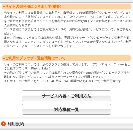
●サイトの御利用につきまして(重要）
当サイトご利用には会員登録での御利用と、御登録なしでの個別課金ダウンロードがございます
非会員の方にて「個別ダウンロード」ではなく「ダウンロード」もしくは「友達にプレゼント」
をご選択されますと該当コンテンツを御利用するのに必要なポイントが付与されるコースへの御
入会案内となります
コース詳細につきましてはご利用方法ページの「お得な会員向けサービスについて」をご参照く
ださい
また、iPhoneにつきましては端末の仕様上、専用プレイヤー（ダウンローダー）の御利用が必
須となります、コンテンツのダウンロードより先にインストールが必要となりますので「ご利用
方法ページ」より、インストールをお願い致します
●ご利用のブラウザ・通信環境について
サイトのご利用については、次のブラウザを推奨しております。（アンドロイド：Chromeもし
くは標準ブラウザ iPhone:Safari)
その他のブラウザでの表示については表示されない場合やiPhoneの場合ダウンロードアプリが
起動しない場合ございますので、該当ブラウザでサイトをご利用ください。
またサイトのご利用にあたっては、4G回線、Wi-Fi環境のどちらからでもご利用可能です
サービス内容・ご利用方法
対応機種一覧
利用規約