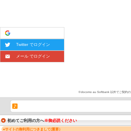
Google でログイン
Twitter でログイン
メール でログイン
※docomo au Softbank 
初めてご利用の方へ
※御必読ください
●サイトの御利用につきまして(重要）