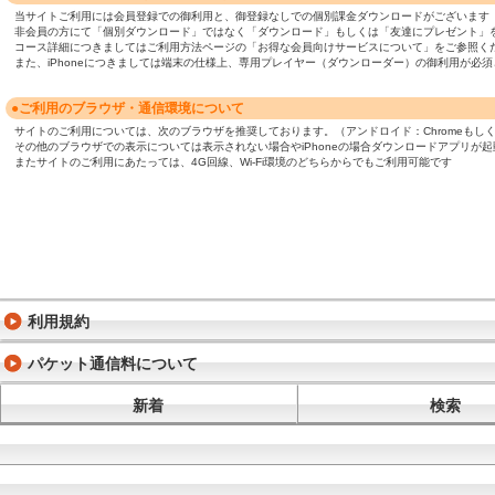
当サイトご利用には会員登録での御利用と、御登録なしでの個別課金ダウンロードがございます
非会員の方にて「個別ダウンロード」ではなく「ダウンロード」もしくは「友達にプレゼント」
コース詳細につきましてはご利用方法ページの「お得な会員向けサービスについて」をご参照く
また、iPhoneにつきましては端末の仕様上、専用プレイヤー（ダウンローダー）の御利用が
●ご利用のブラウザ・通信環境について
サイトのご利用については、次のブラウザを推奨しております。（アンドロイド：Chromeもしくは標準ブ
その他のブラウザでの表示については表示されない場合やiPhoneの場合ダウンロードアプリが
またサイトのご利用にあたっては、4G回線、Wi-Fi環境のどちらからでもご利用可能です
利用規約
パケット通信料について
新着
検索