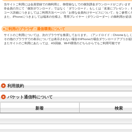
当サイトご利用には会員登録での御利用と、御登録なしでの個別課金ダウンロードがございます
非会員の方にて「個別ダウンロード」ではなく「ダウンロード」もしくは「友達にプレゼント」
コース詳細につきましてはご利用方法ページの「お得な会員向けサービスについて」をご参照く
また、iPhoneにつきましては端末の仕様上、専用プレイヤー（ダウンローダー）の御利用が
●ご利用のブラウザ・通信環境について
サイトのご利用については、次のブラウザを推奨しております。（アンドロイド：Chromeもしくは標準ブ
その他のブラウザでの表示については表示されない場合やiPhoneの場合ダウンロードアプリが
またサイトのご利用にあたっては、4G回線、Wi-Fi環境のどちらからでもご利用可能です
利用規約
パケット通信料について
新着
検索