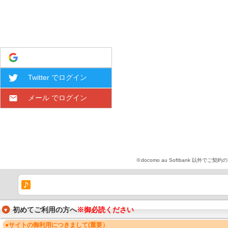
Google でログイン
Twitter でログイン
メール でログイン
※docomo au Softbank 
初めてご利用の方へ
※御必読ください
●サイトの御利用につきまして(重要）