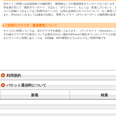
当サイトご利用には会員登録での御利用と、御登録なしでの個別課金ダウンロードがございます
非会員の方にて「個別ダウンロード」ではなく「ダウンロード」もしくは「友達にプレゼント」
コース詳細につきましてはご利用方法ページの「お得な会員向けサービスについて」をご参照く
また、iPhoneにつきましては端末の仕様上、専用プレイヤー（ダウンローダー）の御利用が
●ご利用のブラウザ・通信環境について
サイトのご利用については、次のブラウザを推奨しております。（アンドロイド：Chromeもしくは標準ブ
その他のブラウザでの表示については表示されない場合やiPhoneの場合ダウンロードアプリが
またサイトのご利用にあたっては、4G回線、Wi-Fi環境のどちらからでもご利用可能です
利用規約
パケット通信料について
新着
検索