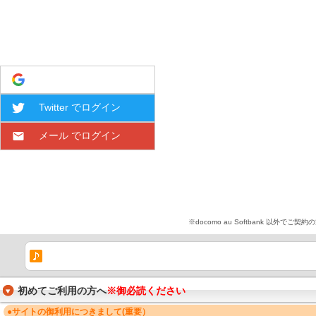
Google でログイン
Twitter でログイン
メール でログイン
※docomo au Softbank 
初めてご利用の方へ
※御必読ください
●サイトの御利用につきまして(重要）