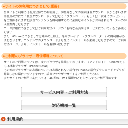
●サイトの御利用につきまして(重要）
当サイトご利用には会員登録での御利用と、御登録なしでの個別課金ダウンロードがございます
非会員の方にて「個別ダウンロード」ではなく「ダウンロード」もしくは「友達にプレゼント」
をご選択されますと該当コンテンツを御利用するのに必要なポイントが付与されるコースへの御
入会案内となります
コース詳細につきましてはご利用方法ページの「お得な会員向けサービスについて」をご参照く
ださい
また、iPhoneにつきましては端末の仕様上、専用プレイヤー（ダウンローダー）の御利用が必
須となります、コンテンツのダウンロードより先にインストールが必要となりますので「ご利用
方法ページ」より、インストールをお願い致します
●ご利用のブラウザ・通信環境について
サイトのご利用については、次のブラウザを推奨しております。（アンドロイド：Chromeもし
くは標準ブラウザ iPhone:Safari)
その他のブラウザでの表示については表示されない場合やiPhoneの場合ダウンロードアプリが
起動しない場合ございますので、該当ブラウザでサイトをご利用ください。
またサイトのご利用にあたっては、4G回線、Wi-Fi環境のどちらからでもご利用可能です
サービス内容・ご利用方法
対応機種一覧
利用規約