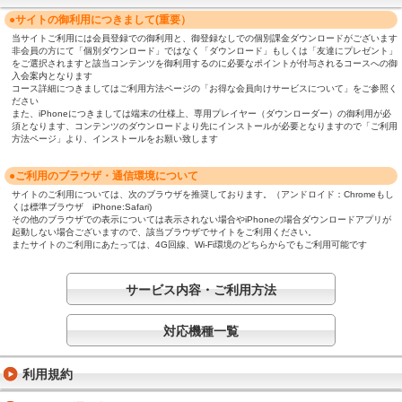
●サイトの御利用につきまして(重要）
当サイトご利用には会員登録での御利用と、御登録なしでの個別課金ダウンロードがございます
非会員の方にて「個別ダウンロード」ではなく「ダウンロード」もしくは「友達にプレゼント」
をご選択されますと該当コンテンツを御利用するのに必要なポイントが付与されるコースへの御
入会案内となります
コース詳細につきましてはご利用方法ページの「お得な会員向けサービスについて」をご参照く
ださい
また、iPhoneにつきましては端末の仕様上、専用プレイヤー（ダウンローダー）の御利用が必
須となります、コンテンツのダウンロードより先にインストールが必要となりますので「ご利用
方法ページ」より、インストールをお願い致します
●ご利用のブラウザ・通信環境について
サイトのご利用については、次のブラウザを推奨しております。（アンドロイド：Chromeもし
くは標準ブラウザ iPhone:Safari)
その他のブラウザでの表示については表示されない場合やiPhoneの場合ダウンロードアプリが
起動しない場合ございますので、該当ブラウザでサイトをご利用ください。
またサイトのご利用にあたっては、4G回線、Wi-Fi環境のどちらからでもご利用可能です
サービス内容・ご利用方法
対応機種一覧
利用規約