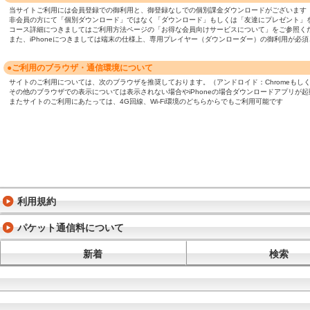
当サイトご利用には会員登録での御利用と、御登録なしでの個別課金ダウンロードがございます
非会員の方にて「個別ダウンロード」ではなく「ダウンロード」もしくは「友達にプレゼント」
コース詳細につきましてはご利用方法ページの「お得な会員向けサービスについて」をご参照く
また、iPhoneにつきましては端末の仕様上、専用プレイヤー（ダウンローダー）の御利用が
●ご利用のブラウザ・通信環境について
サイトのご利用については、次のブラウザを推奨しております。（アンドロイド：Chromeもしくは標準ブ
その他のブラウザでの表示については表示されない場合やiPhoneの場合ダウンロードアプリが
またサイトのご利用にあたっては、4G回線、Wi-Fi環境のどちらからでもご利用可能です
利用規約
パケット通信料について
新着
検索