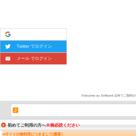
Google でログイン
Twitter でログイン
メール でログイン
※docomo au Softbank 
初めてご利用の方へ
※御必読ください
●サイトの御利用につきまして(重要）