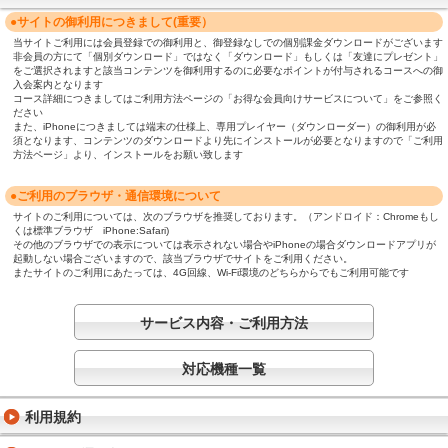
●サイトの御利用につきまして(重要）
当サイトご利用には会員登録での御利用と、御登録なしでの個別課金ダウンロードがございます
非会員の方にて「個別ダウンロード」ではなく「ダウンロード」もしくは「友達にプレゼント」
をご選択されますと該当コンテンツを御利用するのに必要なポイントが付与されるコースへの御
入会案内となります
コース詳細につきましてはご利用方法ページの「お得な会員向けサービスについて」をご参照く
ださい
また、iPhoneにつきましては端末の仕様上、専用プレイヤー（ダウンローダー）の御利用が必
須となります、コンテンツのダウンロードより先にインストールが必要となりますので「ご利用
方法ページ」より、インストールをお願い致します
●ご利用のブラウザ・通信環境について
サイトのご利用については、次のブラウザを推奨しております。（アンドロイド：Chromeもし
くは標準ブラウザ iPhone:Safari)
その他のブラウザでの表示については表示されない場合やiPhoneの場合ダウンロードアプリが
起動しない場合ございますので、該当ブラウザでサイトをご利用ください。
またサイトのご利用にあたっては、4G回線、Wi-Fi環境のどちらからでもご利用可能です
サービス内容・ご利用方法
対応機種一覧
利用規約