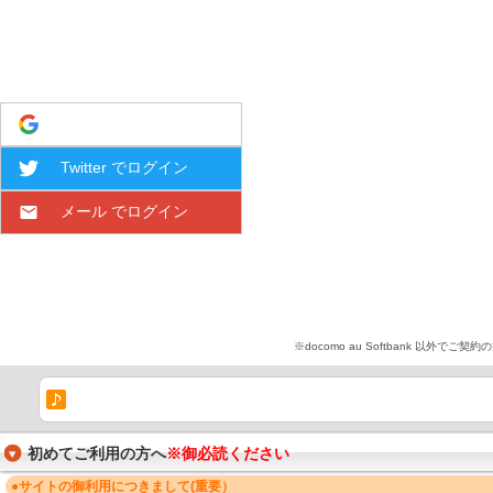
Google でログイン
Twitter でログイン
メール でログイン
※docomo au Softbank 
初めてご利用の方へ
※御必読ください
●サイトの御利用につきまして(重要）