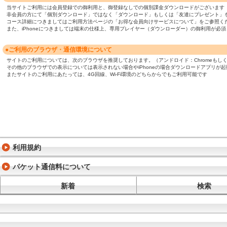
当サイトご利用には会員登録での御利用と、御登録なしでの個別課金ダウンロードがございます
非会員の方にて「個別ダウンロード」ではなく「ダウンロード」もしくは「友達にプレゼント」
コース詳細につきましてはご利用方法ページの「お得な会員向けサービスについて」をご参照く
また、iPhoneにつきましては端末の仕様上、専用プレイヤー（ダウンローダー）の御利用が
●ご利用のブラウザ・通信環境について
サイトのご利用については、次のブラウザを推奨しております。（アンドロイド：Chromeもしくは標準ブ
その他のブラウザでの表示については表示されない場合やiPhoneの場合ダウンロードアプリが
またサイトのご利用にあたっては、4G回線、Wi-Fi環境のどちらからでもご利用可能です
利用規約
パケット通信料について
新着
検索