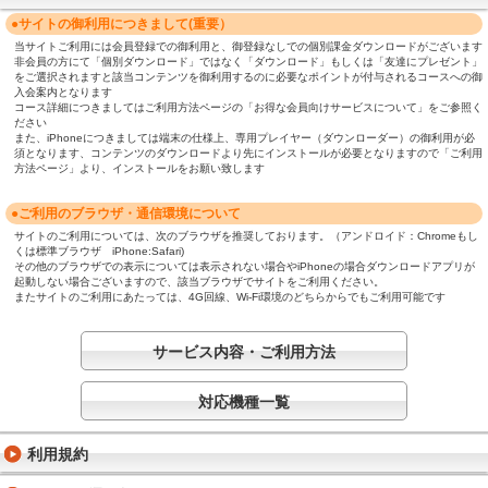
●サイトの御利用につきまして(重要）
当サイトご利用には会員登録での御利用と、御登録なしでの個別課金ダウンロードがございます
非会員の方にて「個別ダウンロード」ではなく「ダウンロード」もしくは「友達にプレゼント」
をご選択されますと該当コンテンツを御利用するのに必要なポイントが付与されるコースへの御
入会案内となります
コース詳細につきましてはご利用方法ページの「お得な会員向けサービスについて」をご参照く
ださい
また、iPhoneにつきましては端末の仕様上、専用プレイヤー（ダウンローダー）の御利用が必
須となります、コンテンツのダウンロードより先にインストールが必要となりますので「ご利用
方法ページ」より、インストールをお願い致します
●ご利用のブラウザ・通信環境について
サイトのご利用については、次のブラウザを推奨しております。（アンドロイド：Chromeもし
くは標準ブラウザ iPhone:Safari)
その他のブラウザでの表示については表示されない場合やiPhoneの場合ダウンロードアプリが
起動しない場合ございますので、該当ブラウザでサイトをご利用ください。
またサイトのご利用にあたっては、4G回線、Wi-Fi環境のどちらからでもご利用可能です
サービス内容・ご利用方法
対応機種一覧
利用規約