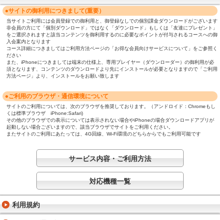
●サイトの御利用につきまして(重要）
当サイトご利用には会員登録での御利用と、御登録なしでの個別課金ダウンロードがございます
非会員の方にて「個別ダウンロード」ではなく「ダウンロード」もしくは「友達にプレゼント」
をご選択されますと該当コンテンツを御利用するのに必要なポイントが付与されるコースへの御
入会案内となります
コース詳細につきましてはご利用方法ページの「お得な会員向けサービスについて」をご参照く
ださい
また、iPhoneにつきましては端末の仕様上、専用プレイヤー（ダウンローダー）の御利用が必
須となります、コンテンツのダウンロードより先にインストールが必要となりますので「ご利用
方法ページ」より、インストールをお願い致します
●ご利用のブラウザ・通信環境について
サイトのご利用については、次のブラウザを推奨しております。（アンドロイド：Chromeもし
くは標準ブラウザ iPhone:Safari)
その他のブラウザでの表示については表示されない場合やiPhoneの場合ダウンロードアプリが
起動しない場合ございますので、該当ブラウザでサイトをご利用ください。
またサイトのご利用にあたっては、4G回線、Wi-Fi環境のどちらからでもご利用可能です
サービス内容・ご利用方法
対応機種一覧
利用規約