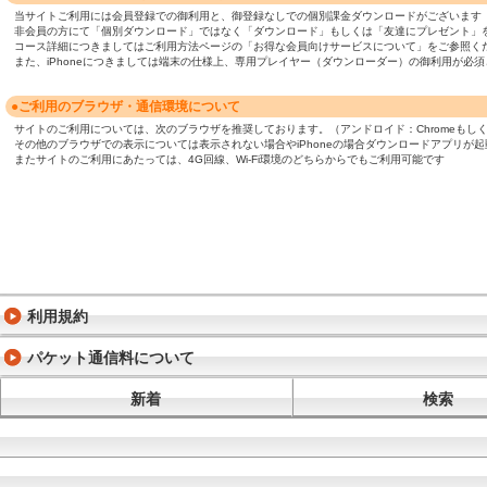
当サイトご利用には会員登録での御利用と、御登録なしでの個別課金ダウンロードがございます
非会員の方にて「個別ダウンロード」ではなく「ダウンロード」もしくは「友達にプレゼント」
コース詳細につきましてはご利用方法ページの「お得な会員向けサービスについて」をご参照く
また、iPhoneにつきましては端末の仕様上、専用プレイヤー（ダウンローダー）の御利用が
●ご利用のブラウザ・通信環境について
サイトのご利用については、次のブラウザを推奨しております。（アンドロイド：Chromeもしくは標準ブ
その他のブラウザでの表示については表示されない場合やiPhoneの場合ダウンロードアプリが
またサイトのご利用にあたっては、4G回線、Wi-Fi環境のどちらからでもご利用可能です
利用規約
パケット通信料について
新着
検索