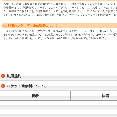
当サイトご利用には会員登録での御利用と、御登録なしでの個別課金ダウンロードがございます
非会員の方にて「個別ダウンロード」ではなく「ダウンロード」もしくは「友達にプレゼント」
コース詳細につきましてはご利用方法ページの「お得な会員向けサービスについて」をご参照く
また、iPhoneにつきましては端末の仕様上、専用プレイヤー（ダウンローダー）の御利用が
●ご利用のブラウザ・通信環境について
サイトのご利用については、次のブラウザを推奨しております。（アンドロイド：Chromeもしくは標準ブ
その他のブラウザでの表示については表示されない場合やiPhoneの場合ダウンロードアプリが
またサイトのご利用にあたっては、4G回線、Wi-Fi環境のどちらからでもご利用可能です
利用規約
パケット通信料について
新着
検索