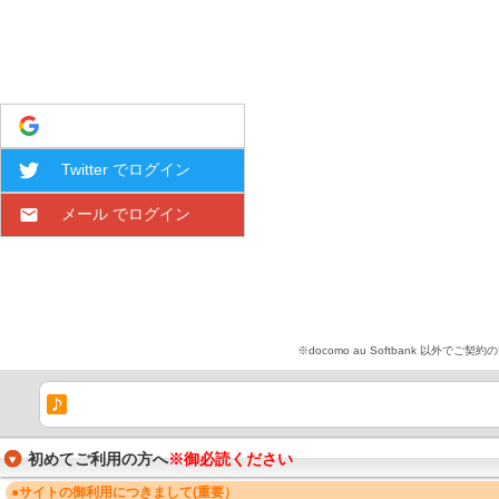
Google でログイン
Twitter でログイン
メール でログイン
※docomo au Softbank 
初めてご利用の方へ
※御必読ください
●サイトの御利用につきまして(重要）