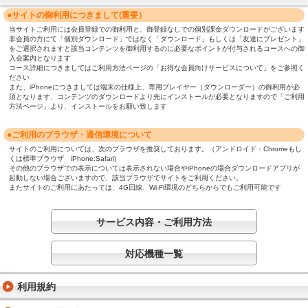
●サイトの御利用につきまして(重要）
当サイトご利用には会員登録での御利用と、御登録なしでの個別課金ダウンロードがございます
非会員の方にて「個別ダウンロード」ではなく「ダウンロード」もしくは「友達にプレゼント」
をご選択されますと該当コンテンツを御利用するのに必要なポイントが付与されるコースへの御
入会案内となります
コース詳細につきましてはご利用方法ページの「お得な会員向けサービスについて」をご参照く
ださい
また、iPhoneにつきましては端末の仕様上、専用プレイヤー（ダウンローダー）の御利用が必
須となります、コンテンツのダウンロードより先にインストールが必要となりますので「ご利用
方法ページ」より、インストールをお願い致します
●ご利用のブラウザ・通信環境について
サイトのご利用については、次のブラウザを推奨しております。（アンドロイド：Chromeもし
くは標準ブラウザ iPhone:Safari)
その他のブラウザでの表示については表示されない場合やiPhoneの場合ダウンロードアプリが
起動しない場合ございますので、該当ブラウザでサイトをご利用ください。
またサイトのご利用にあたっては、4G回線、Wi-Fi環境のどちらからでもご利用可能です
サービス内容・ご利用方法
対応機種一覧
利用規約