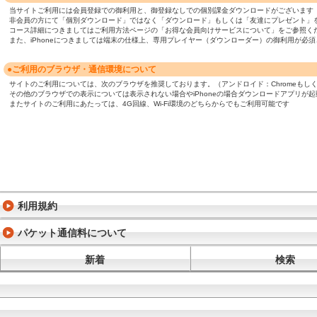
当サイトご利用には会員登録での御利用と、御登録なしでの個別課金ダウンロードがございます
非会員の方にて「個別ダウンロード」ではなく「ダウンロード」もしくは「友達にプレゼント」
コース詳細につきましてはご利用方法ページの「お得な会員向けサービスについて」をご参照く
また、iPhoneにつきましては端末の仕様上、専用プレイヤー（ダウンローダー）の御利用が
●ご利用のブラウザ・通信環境について
サイトのご利用については、次のブラウザを推奨しております。（アンドロイド：Chromeもしくは標準ブ
その他のブラウザでの表示については表示されない場合やiPhoneの場合ダウンロードアプリが
またサイトのご利用にあたっては、4G回線、Wi-Fi環境のどちらからでもご利用可能です
利用規約
パケット通信料について
新着
検索