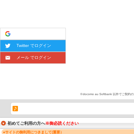
Google でログイン
Twitter でログイン
メール でログイン
※docomo au Softbank 
初めてご利用の方へ
※御必読ください
●サイトの御利用につきまして(重要）