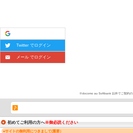
Google でログイン
Twitter でログイン
メール でログイン
※docomo au Softbank 
初めてご利用の方へ
※御必読ください
●サイトの御利用につきまして(重要）