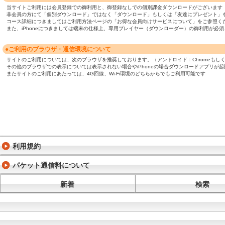
当サイトご利用には会員登録での御利用と、御登録なしでの個別課金ダウンロードがございます
非会員の方にて「個別ダウンロード」ではなく「ダウンロード」もしくは「友達にプレゼント」
コース詳細につきましてはご利用方法ページの「お得な会員向けサービスについて」をご参照く
また、iPhoneにつきましては端末の仕様上、専用プレイヤー（ダウンローダー）の御利用が
●ご利用のブラウザ・通信環境について
サイトのご利用については、次のブラウザを推奨しております。（アンドロイド：Chromeもしくは標準ブ
その他のブラウザでの表示については表示されない場合やiPhoneの場合ダウンロードアプリが
またサイトのご利用にあたっては、4G回線、Wi-Fi環境のどちらからでもご利用可能です
利用規約
パケット通信料について
新着
検索