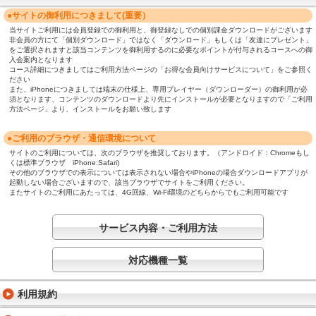
●サイトの御利用につきまして(重要）
当サイトご利用には会員登録での御利用と、御登録なしでの個別課金ダウンロードがございます
非会員の方にて「個別ダウンロード」ではなく「ダウンロード」もしくは「友達にプレゼント」
をご選択されますと該当コンテンツを御利用するのに必要なポイントが付与されるコースへの御
入会案内となります
コース詳細につきましてはご利用方法ページの「お得な会員向けサービスについて」をご参照く
ださい
また、iPhoneにつきましては端末の仕様上、専用プレイヤー（ダウンローダー）の御利用が必
須となります、コンテンツのダウンロードより先にインストールが必要となりますので「ご利用
方法ページ」より、インストールをお願い致します
●ご利用のブラウザ・通信環境について
サイトのご利用については、次のブラウザを推奨しております。（アンドロイド：Chromeもし
くは標準ブラウザ iPhone:Safari)
その他のブラウザでの表示については表示されない場合やiPhoneの場合ダウンロードアプリが
起動しない場合ございますので、該当ブラウザでサイトをご利用ください。
またサイトのご利用にあたっては、4G回線、Wi-Fi環境のどちらからでもご利用可能です
サービス内容・ご利用方法
対応機種一覧
利用規約