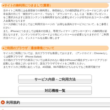
●サイトの御利用につきまして(重要）
当サイトご利用には会員登録での御利用と、御登録なしでの個別課金ダウンロードがございます
非会員の方にて「個別ダウンロード」ではなく「ダウンロード」もしくは「友達にプレゼント」
をご選択されますと該当コンテンツを御利用するのに必要なポイントが付与されるコースへの御
入会案内となります
コース詳細につきましてはご利用方法ページの「お得な会員向けサービスについて」をご参照く
ださい
また、iPhoneにつきましては端末の仕様上、専用プレイヤー（ダウンローダー）の御利用が必
須となります、コンテンツのダウンロードより先にインストールが必要となりますので「ご利用
方法ページ」より、インストールをお願い致します
●ご利用のブラウザ・通信環境について
サイトのご利用については、次のブラウザを推奨しております。（アンドロイド：Chromeもし
くは標準ブラウザ iPhone:Safari)
その他のブラウザでの表示については表示されない場合やiPhoneの場合ダウンロードアプリが
起動しない場合ございますので、該当ブラウザでサイトをご利用ください。
またサイトのご利用にあたっては、4G回線、Wi-Fi環境のどちらからでもご利用可能です
サービス内容・ご利用方法
対応機種一覧
利用規約