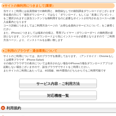
●サイトの御利用につきまして(重要）
当サイトご利用には会員登録での御利用と、御登録なしでの個別課金ダウンロードがございます
非会員の方にて「個別ダウンロード」ではなく「ダウンロード」もしくは「友達にプレゼント」
をご選択されますと該当コンテンツを御利用するのに必要なポイントが付与されるコースへの御
入会案内となります
コース詳細につきましてはご利用方法ページの「お得な会員向けサービスについて」をご参照く
ださい
また、iPhoneにつきましては端末の仕様上、専用プレイヤー（ダウンローダー）の御利用が必
須となります、コンテンツのダウンロードより先にインストールが必要となりますので「ご利用
方法ページ」より、インストールをお願い致します
●ご利用のブラウザ・通信環境について
サイトのご利用については、次のブラウザを推奨しております。（アンドロイド：Chromeもし
くは標準ブラウザ iPhone:Safari)
その他のブラウザでの表示については表示されない場合やiPhoneの場合ダウンロードアプリが
起動しない場合ございますので、該当ブラウザでサイトをご利用ください。
またサイトのご利用にあたっては、4G回線、Wi-Fi環境のどちらからでもご利用可能です
サービス内容・ご利用方法
対応機種一覧
利用規約