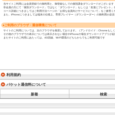
当サイトご利用には会員登録での御利用と、御登録なしでの個別課金ダウンロードがございます
非会員の方にて「個別ダウンロード」ではなく「ダウンロード」もしくは「友達にプレゼント」
コース詳細につきましてはご利用方法ページの「お得な会員向けサービスについて」をご参照く
また、iPhoneにつきましては端末の仕様上、専用プレイヤー（ダウンローダー）の御利用が
●ご利用のブラウザ・通信環境について
サイトのご利用については、次のブラウザを推奨しております。（アンドロイド：Chromeもしくは標準ブ
その他のブラウザでの表示については表示されない場合やiPhoneの場合ダウンロードアプリが
またサイトのご利用にあたっては、4G回線、Wi-Fi環境のどちらからでもご利用可能です
利用規約
パケット通信料について
新着
検索