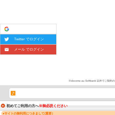
Google でログイン
Twitter でログイン
メール でログイン
※docomo au Softbank 
初めてご利用の方へ
※御必読ください
●サイトの御利用につきまして(重要）