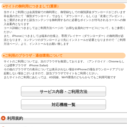
●サイトの御利用につきまして(重要）
当サイトご利用には会員登録での御利用と、御登録なしでの個別課金ダウンロードがございます
非会員の方にて「個別ダウンロード」ではなく「ダウンロード」もしくは「友達にプレゼント」
をご選択されますと該当コンテンツを御利用するのに必要なポイントが付与されるコースへの御
入会案内となります
コース詳細につきましてはご利用方法ページの「お得な会員向けサービスについて」をご参照く
ださい
また、iPhoneにつきましては端末の仕様上、専用プレイヤー（ダウンローダー）の御利用が必
須となります、コンテンツのダウンロードより先にインストールが必要となりますので「ご利用
方法ページ」より、インストールをお願い致します
●ご利用のブラウザ・通信環境について
サイトのご利用については、次のブラウザを推奨しております。（アンドロイド：Chromeもし
くは標準ブラウザ iPhone:Safari)
その他のブラウザでの表示については表示されない場合やiPhoneの場合ダウンロードアプリが
起動しない場合ございますので、該当ブラウザでサイトをご利用ください。
またサイトのご利用にあたっては、4G回線、Wi-Fi環境のどちらからでもご利用可能です
サービス内容・ご利用方法
対応機種一覧
利用規約