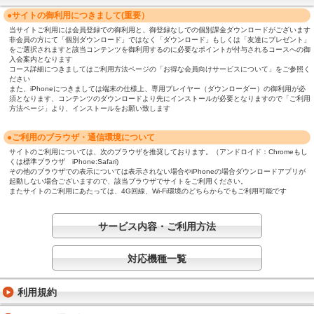
●サイトの御利用につきまして(重要）
当サイトご利用には会員登録での御利用と、御登録なしでの個別課金ダウンロードがございます
非会員の方にて「個別ダウンロード」ではなく「ダウンロード」もしくは「友達にプレゼント」
をご選択されますと該当コンテンツを御利用するのに必要なポイントが付与されるコースへの御
入会案内となります
コース詳細につきましてはご利用方法ページの「お得な会員向けサービスについて」をご参照く
ださい
また、iPhoneにつきましては端末の仕様上、専用プレイヤー（ダウンローダー）の御利用が必
須となります、コンテンツのダウンロードより先にインストールが必要となりますので「ご利用
方法ページ」より、インストールをお願い致します
●ご利用のブラウザ・通信環境について
サイトのご利用については、次のブラウザを推奨しております。（アンドロイド：Chromeもし
くは標準ブラウザ iPhone:Safari)
その他のブラウザでの表示については表示されない場合やiPhoneの場合ダウンロードアプリが
起動しない場合ございますので、該当ブラウザでサイトをご利用ください。
またサイトのご利用にあたっては、4G回線、Wi-Fi環境のどちらからでもご利用可能です
サービス内容・ご利用方法
対応機種一覧
利用規約