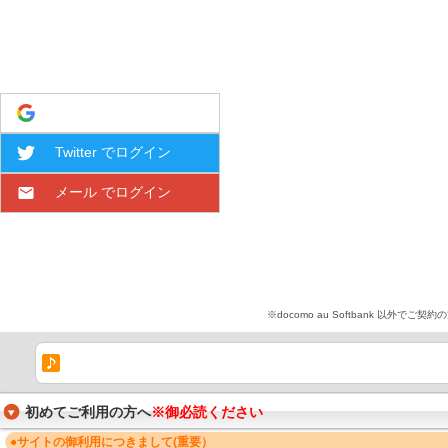
Google でログイン
Twitter でログイン
メール でログイン
※docomo au Softbank 
初めてご利用の方へ
※御必読ください
●サイトの御利用につきまして(重要）