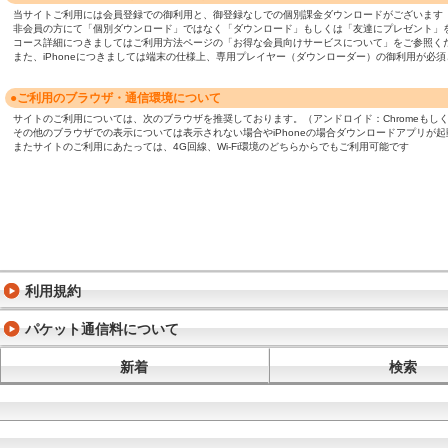
当サイトご利用には会員登録での御利用と、御登録なしでの個別課金ダウンロードがございます
非会員の方にて「個別ダウンロード」ではなく「ダウンロード」もしくは「友達にプレゼント」
コース詳細につきましてはご利用方法ページの「お得な会員向けサービスについて」をご参照く
また、iPhoneにつきましては端末の仕様上、専用プレイヤー（ダウンローダー）の御利用が
●ご利用のブラウザ・通信環境について
サイトのご利用については、次のブラウザを推奨しております。（アンドロイド：Chromeもしくは標準ブ
その他のブラウザでの表示については表示されない場合やiPhoneの場合ダウンロードアプリが
またサイトのご利用にあたっては、4G回線、Wi-Fi環境のどちらからでもご利用可能です
利用規約
パケット通信料について
新着
検索