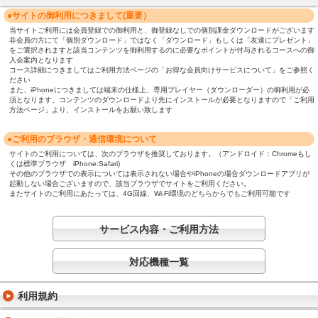
●サイトの御利用につきまして(重要）
当サイトご利用には会員登録での御利用と、御登録なしでの個別課金ダウンロードがございます
非会員の方にて「個別ダウンロード」ではなく「ダウンロード」もしくは「友達にプレゼント」
をご選択されますと該当コンテンツを御利用するのに必要なポイントが付与されるコースへの御
入会案内となります
コース詳細につきましてはご利用方法ページの「お得な会員向けサービスについて」をご参照く
ださい
また、iPhoneにつきましては端末の仕様上、専用プレイヤー（ダウンローダー）の御利用が必
須となります、コンテンツのダウンロードより先にインストールが必要となりますので「ご利用
方法ページ」より、インストールをお願い致します
●ご利用のブラウザ・通信環境について
サイトのご利用については、次のブラウザを推奨しております。（アンドロイド：Chromeもし
くは標準ブラウザ iPhone:Safari)
その他のブラウザでの表示については表示されない場合やiPhoneの場合ダウンロードアプリが
起動しない場合ございますので、該当ブラウザでサイトをご利用ください。
またサイトのご利用にあたっては、4G回線、Wi-Fi環境のどちらからでもご利用可能です
サービス内容・ご利用方法
対応機種一覧
利用規約