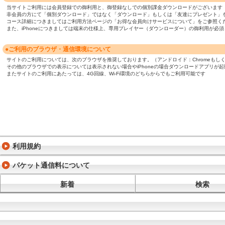
当サイトご利用には会員登録での御利用と、御登録なしでの個別課金ダウンロードがございます
非会員の方にて「個別ダウンロード」ではなく「ダウンロード」もしくは「友達にプレゼント」
コース詳細につきましてはご利用方法ページの「お得な会員向けサービスについて」をご参照く
また、iPhoneにつきましては端末の仕様上、専用プレイヤー（ダウンローダー）の御利用が
●ご利用のブラウザ・通信環境について
サイトのご利用については、次のブラウザを推奨しております。（アンドロイド：Chromeもしくは標準ブ
その他のブラウザでの表示については表示されない場合やiPhoneの場合ダウンロードアプリが
またサイトのご利用にあたっては、4G回線、Wi-Fi環境のどちらからでもご利用可能です
利用規約
パケット通信料について
新着
検索