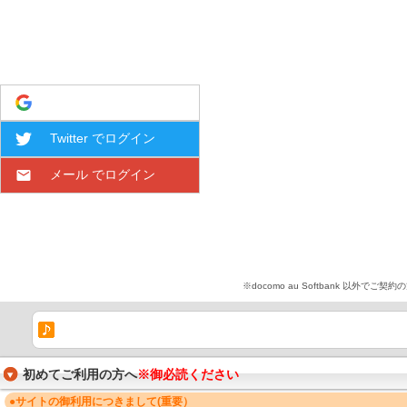
Google でログイン
Twitter でログイン
メール でログイン
※docomo au Softbank 
初めてご利用の方へ
※御必読ください
●サイトの御利用につきまして(重要）