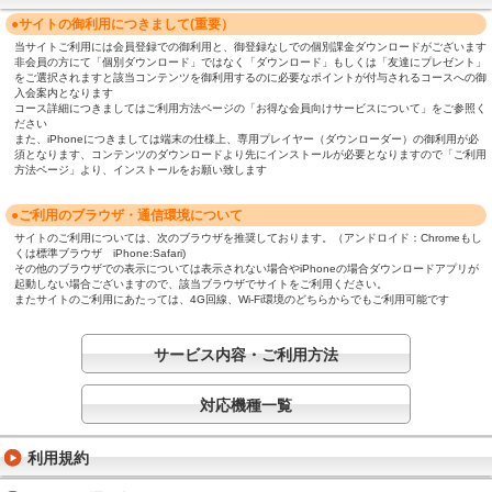
●サイトの御利用につきまして(重要）
当サイトご利用には会員登録での御利用と、御登録なしでの個別課金ダウンロードがございます
非会員の方にて「個別ダウンロード」ではなく「ダウンロード」もしくは「友達にプレゼント」
をご選択されますと該当コンテンツを御利用するのに必要なポイントが付与されるコースへの御
入会案内となります
コース詳細につきましてはご利用方法ページの「お得な会員向けサービスについて」をご参照く
ださい
また、iPhoneにつきましては端末の仕様上、専用プレイヤー（ダウンローダー）の御利用が必
須となります、コンテンツのダウンロードより先にインストールが必要となりますので「ご利用
方法ページ」より、インストールをお願い致します
●ご利用のブラウザ・通信環境について
サイトのご利用については、次のブラウザを推奨しております。（アンドロイド：Chromeもし
くは標準ブラウザ iPhone:Safari)
その他のブラウザでの表示については表示されない場合やiPhoneの場合ダウンロードアプリが
起動しない場合ございますので、該当ブラウザでサイトをご利用ください。
またサイトのご利用にあたっては、4G回線、Wi-Fi環境のどちらからでもご利用可能です
サービス内容・ご利用方法
対応機種一覧
利用規約