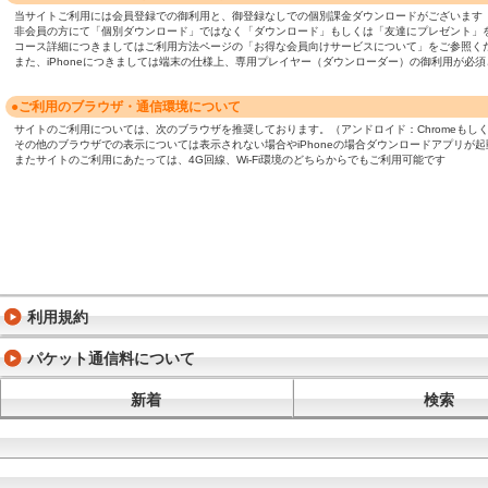
当サイトご利用には会員登録での御利用と、御登録なしでの個別課金ダウンロードがございます
非会員の方にて「個別ダウンロード」ではなく「ダウンロード」もしくは「友達にプレゼント」
コース詳細につきましてはご利用方法ページの「お得な会員向けサービスについて」をご参照く
また、iPhoneにつきましては端末の仕様上、専用プレイヤー（ダウンローダー）の御利用が
●ご利用のブラウザ・通信環境について
サイトのご利用については、次のブラウザを推奨しております。（アンドロイド：Chromeもしくは標準ブ
その他のブラウザでの表示については表示されない場合やiPhoneの場合ダウンロードアプリが
またサイトのご利用にあたっては、4G回線、Wi-Fi環境のどちらからでもご利用可能です
利用規約
パケット通信料について
新着
検索