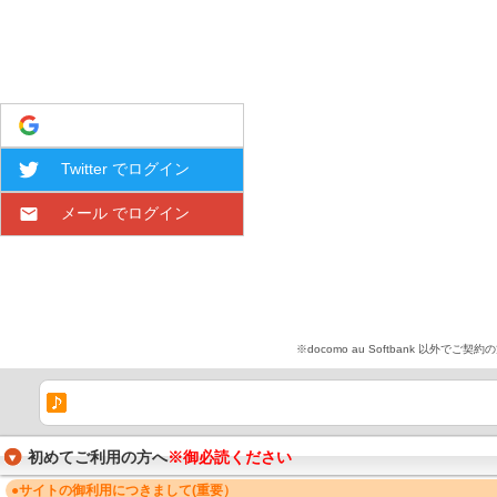
Google でログイン
Twitter でログイン
メール でログイン
※docomo au Softbank 
初めてご利用の方へ
※御必読ください
●サイトの御利用につきまして(重要）