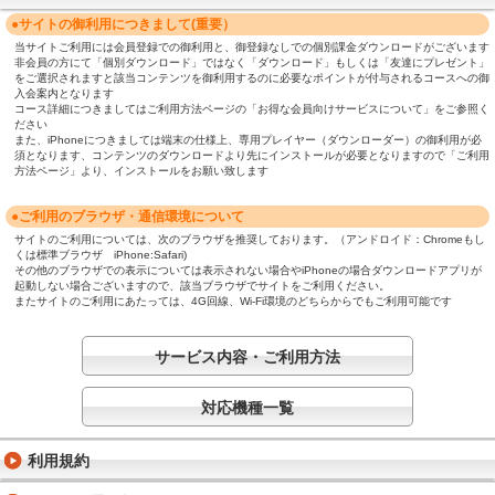
●サイトの御利用につきまして(重要）
当サイトご利用には会員登録での御利用と、御登録なしでの個別課金ダウンロードがございます
非会員の方にて「個別ダウンロード」ではなく「ダウンロード」もしくは「友達にプレゼント」
をご選択されますと該当コンテンツを御利用するのに必要なポイントが付与されるコースへの御
入会案内となります
コース詳細につきましてはご利用方法ページの「お得な会員向けサービスについて」をご参照く
ださい
また、iPhoneにつきましては端末の仕様上、専用プレイヤー（ダウンローダー）の御利用が必
須となります、コンテンツのダウンロードより先にインストールが必要となりますので「ご利用
方法ページ」より、インストールをお願い致します
●ご利用のブラウザ・通信環境について
サイトのご利用については、次のブラウザを推奨しております。（アンドロイド：Chromeもし
くは標準ブラウザ iPhone:Safari)
その他のブラウザでの表示については表示されない場合やiPhoneの場合ダウンロードアプリが
起動しない場合ございますので、該当ブラウザでサイトをご利用ください。
またサイトのご利用にあたっては、4G回線、Wi-Fi環境のどちらからでもご利用可能です
サービス内容・ご利用方法
対応機種一覧
利用規約