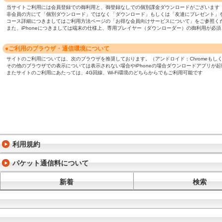
当サイトご利用には会員登録での御利用と、御登録なしでの個別課金ダウンロードがございます
非会員の方にて「個別ダウンロード」ではなく「ダウンロード」もしくは「友達にプレゼント」
コース詳細につきましてはご利用方法ページの「お得な会員向けサービスについて」をご参照く
また、iPhoneにつきましては端末の仕様上、専用プレイヤー（ダウンローダー）の御利用が
●ご利用のブラウザ・通信環境について
サイトのご利用については、次のブラウザを推奨しております。（アンドロイド：Chromeもしくは標準ブ
その他のブラウザでの表示については表示されない場合やiPhoneの場合ダウンロードアプリが
またサイトのご利用にあたっては、4G回線、Wi-Fi環境のどちらからでもご利用可能です
利用規約
パケット通信料について
新着
検索