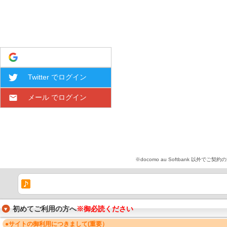
Google でログイン
Twitter でログイン
メール でログイン
※docomo au Softbank 
初めてご利用の方へ
※御必読ください
●サイトの御利用につきまして(重要）