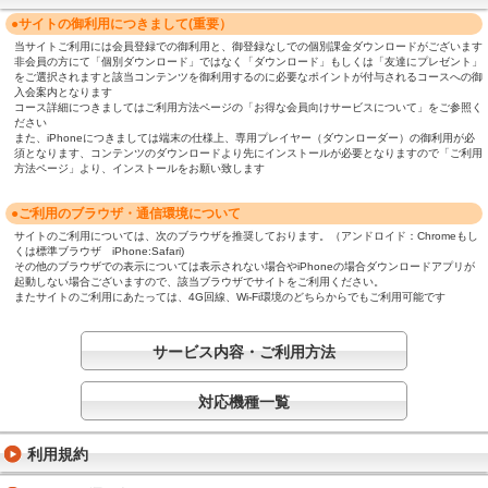
●サイトの御利用につきまして(重要）
当サイトご利用には会員登録での御利用と、御登録なしでの個別課金ダウンロードがございます
非会員の方にて「個別ダウンロード」ではなく「ダウンロード」もしくは「友達にプレゼント」
をご選択されますと該当コンテンツを御利用するのに必要なポイントが付与されるコースへの御
入会案内となります
コース詳細につきましてはご利用方法ページの「お得な会員向けサービスについて」をご参照く
ださい
また、iPhoneにつきましては端末の仕様上、専用プレイヤー（ダウンローダー）の御利用が必
須となります、コンテンツのダウンロードより先にインストールが必要となりますので「ご利用
方法ページ」より、インストールをお願い致します
●ご利用のブラウザ・通信環境について
サイトのご利用については、次のブラウザを推奨しております。（アンドロイド：Chromeもし
くは標準ブラウザ iPhone:Safari)
その他のブラウザでの表示については表示されない場合やiPhoneの場合ダウンロードアプリが
起動しない場合ございますので、該当ブラウザでサイトをご利用ください。
またサイトのご利用にあたっては、4G回線、Wi-Fi環境のどちらからでもご利用可能です
サービス内容・ご利用方法
対応機種一覧
利用規約