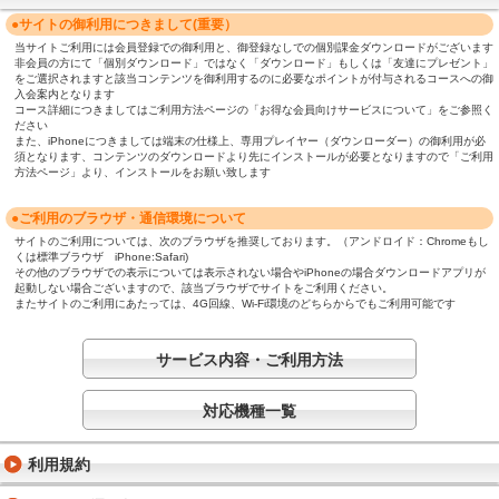
●サイトの御利用につきまして(重要）
当サイトご利用には会員登録での御利用と、御登録なしでの個別課金ダウンロードがございます
非会員の方にて「個別ダウンロード」ではなく「ダウンロード」もしくは「友達にプレゼント」
をご選択されますと該当コンテンツを御利用するのに必要なポイントが付与されるコースへの御
入会案内となります
コース詳細につきましてはご利用方法ページの「お得な会員向けサービスについて」をご参照く
ださい
また、iPhoneにつきましては端末の仕様上、専用プレイヤー（ダウンローダー）の御利用が必
須となります、コンテンツのダウンロードより先にインストールが必要となりますので「ご利用
方法ページ」より、インストールをお願い致します
●ご利用のブラウザ・通信環境について
サイトのご利用については、次のブラウザを推奨しております。（アンドロイド：Chromeもし
くは標準ブラウザ iPhone:Safari)
その他のブラウザでの表示については表示されない場合やiPhoneの場合ダウンロードアプリが
起動しない場合ございますので、該当ブラウザでサイトをご利用ください。
またサイトのご利用にあたっては、4G回線、Wi-Fi環境のどちらからでもご利用可能です
サービス内容・ご利用方法
対応機種一覧
利用規約