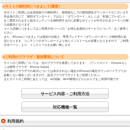
●サイトの御利用につきまして(重要）
当サイトご利用には会員登録での御利用と、御登録なしでの個別課金ダウンロードがございます
非会員の方にて「個別ダウンロード」ではなく「ダウンロード」もしくは「友達にプレゼント」
をご選択されますと該当コンテンツを御利用するのに必要なポイントが付与されるコースへの御
入会案内となります
コース詳細につきましてはご利用方法ページの「お得な会員向けサービスについて」をご参照く
ださい
また、iPhoneにつきましては端末の仕様上、専用プレイヤー（ダウンローダー）の御利用が必
須となります、コンテンツのダウンロードより先にインストールが必要となりますので「ご利用
方法ページ」より、インストールをお願い致します
●ご利用のブラウザ・通信環境について
サイトのご利用については、次のブラウザを推奨しております。（アンドロイド：Chromeもし
くは標準ブラウザ iPhone:Safari)
その他のブラウザでの表示については表示されない場合やiPhoneの場合ダウンロードアプリが
起動しない場合ございますので、該当ブラウザでサイトをご利用ください。
またサイトのご利用にあたっては、4G回線、Wi-Fi環境のどちらからでもご利用可能です
サービス内容・ご利用方法
対応機種一覧
利用規約