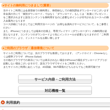
●サイトの御利用につきまして(重要）
当サイトご利用には会員登録での御利用と、御登録なしでの個別課金ダウンロードがございます
非会員の方にて「個別ダウンロード」ではなく「ダウンロード」もしくは「友達にプレゼント」
をご選択されますと該当コンテンツを御利用するのに必要なポイントが付与されるコースへの御
入会案内となります
コース詳細につきましてはご利用方法ページの「お得な会員向けサービスについて」をご参照く
ださい
また、iPhoneにつきましては端末の仕様上、専用プレイヤー（ダウンローダー）の御利用が必
須となります、コンテンツのダウンロードより先にインストールが必要となりますので「ご利用
方法ページ」より、インストールをお願い致します
●ご利用のブラウザ・通信環境について
サイトのご利用については、次のブラウザを推奨しております。（アンドロイド：Chromeもし
くは標準ブラウザ iPhone:Safari)
その他のブラウザでの表示については表示されない場合やiPhoneの場合ダウンロードアプリが
起動しない場合ございますので、該当ブラウザでサイトをご利用ください。
またサイトのご利用にあたっては、4G回線、Wi-Fi環境のどちらからでもご利用可能です
サービス内容・ご利用方法
対応機種一覧
利用規約