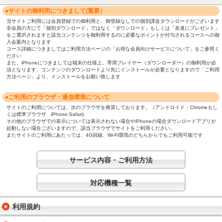
●サイトの御利用につきまして(重要）
当サイトご利用には会員登録での御利用と、御登録なしでの個別課金ダウンロードがございます
非会員の方にて「個別ダウンロード」ではなく「ダウンロード」もしくは「友達にプレゼント」
をご選択されますと該当コンテンツを御利用するのに必要なポイントが付与されるコースへの御
入会案内となります
コース詳細につきましてはご利用方法ページの「お得な会員向けサービスについて」をご参照く
ださい
また、iPhoneにつきましては端末の仕様上、専用プレイヤー（ダウンローダー）の御利用が必
須となります、コンテンツのダウンロードより先にインストールが必要となりますので「ご利用
方法ページ」より、インストールをお願い致します
●ご利用のブラウザ・通信環境について
サイトのご利用については、次のブラウザを推奨しております。（アンドロイド：Chromeもし
くは標準ブラウザ iPhone:Safari)
その他のブラウザでの表示については表示されない場合やiPhoneの場合ダウンロードアプリが
起動しない場合ございますので、該当ブラウザでサイトをご利用ください。
またサイトのご利用にあたっては、4G回線、Wi-Fi環境のどちらからでもご利用可能です
サービス内容・ご利用方法
対応機種一覧
利用規約