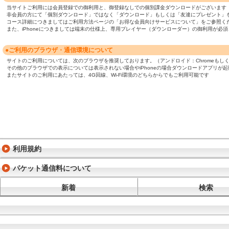
当サイトご利用には会員登録での御利用と、御登録なしでの個別課金ダウンロードがございます
非会員の方にて「個別ダウンロード」ではなく「ダウンロード」もしくは「友達にプレゼント」
コース詳細につきましてはご利用方法ページの「お得な会員向けサービスについて」をご参照く
また、iPhoneにつきましては端末の仕様上、専用プレイヤー（ダウンローダー）の御利用が
●ご利用のブラウザ・通信環境について
サイトのご利用については、次のブラウザを推奨しております。（アンドロイド：Chromeもしくは標準ブ
その他のブラウザでの表示については表示されない場合やiPhoneの場合ダウンロードアプリが
またサイトのご利用にあたっては、4G回線、Wi-Fi環境のどちらからでもご利用可能です
利用規約
パケット通信料について
新着
検索