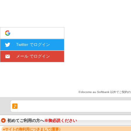
Google でログイン
Twitter でログイン
メール でログイン
※docomo au Softbank 
初めてご利用の方へ
※御必読ください
●サイトの御利用につきまして(重要）