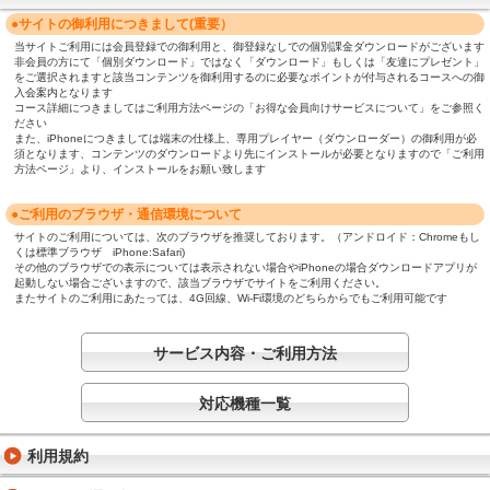
●サイトの御利用につきまして(重要）
当サイトご利用には会員登録での御利用と、御登録なしでの個別課金ダウンロードがございます
非会員の方にて「個別ダウンロード」ではなく「ダウンロード」もしくは「友達にプレゼント」
をご選択されますと該当コンテンツを御利用するのに必要なポイントが付与されるコースへの御
入会案内となります
コース詳細につきましてはご利用方法ページの「お得な会員向けサービスについて」をご参照く
ださい
また、iPhoneにつきましては端末の仕様上、専用プレイヤー（ダウンローダー）の御利用が必
須となります、コンテンツのダウンロードより先にインストールが必要となりますので「ご利用
方法ページ」より、インストールをお願い致します
●ご利用のブラウザ・通信環境について
サイトのご利用については、次のブラウザを推奨しております。（アンドロイド：Chromeもし
くは標準ブラウザ iPhone:Safari)
その他のブラウザでの表示については表示されない場合やiPhoneの場合ダウンロードアプリが
起動しない場合ございますので、該当ブラウザでサイトをご利用ください。
またサイトのご利用にあたっては、4G回線、Wi-Fi環境のどちらからでもご利用可能です
サービス内容・ご利用方法
対応機種一覧
利用規約