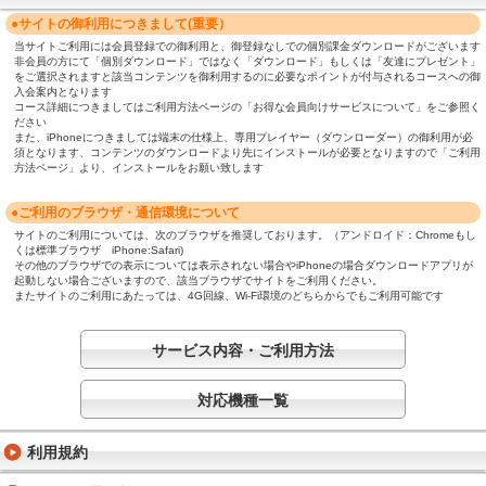
●サイトの御利用につきまして(重要）
当サイトご利用には会員登録での御利用と、御登録なしでの個別課金ダウンロードがございます
非会員の方にて「個別ダウンロード」ではなく「ダウンロード」もしくは「友達にプレゼント」
をご選択されますと該当コンテンツを御利用するのに必要なポイントが付与されるコースへの御
入会案内となります
コース詳細につきましてはご利用方法ページの「お得な会員向けサービスについて」をご参照く
ださい
また、iPhoneにつきましては端末の仕様上、専用プレイヤー（ダウンローダー）の御利用が必
須となります、コンテンツのダウンロードより先にインストールが必要となりますので「ご利用
方法ページ」より、インストールをお願い致します
●ご利用のブラウザ・通信環境について
サイトのご利用については、次のブラウザを推奨しております。（アンドロイド：Chromeもし
くは標準ブラウザ iPhone:Safari)
その他のブラウザでの表示については表示されない場合やiPhoneの場合ダウンロードアプリが
起動しない場合ございますので、該当ブラウザでサイトをご利用ください。
またサイトのご利用にあたっては、4G回線、Wi-Fi環境のどちらからでもご利用可能です
サービス内容・ご利用方法
対応機種一覧
利用規約