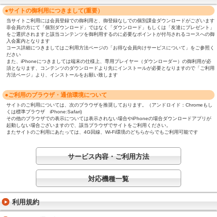
●サイトの御利用につきまして(重要）
当サイトご利用には会員登録での御利用と、御登録なしでの個別課金ダウンロードがございます
非会員の方にて「個別ダウンロード」ではなく「ダウンロード」もしくは「友達にプレゼント」
をご選択されますと該当コンテンツを御利用するのに必要なポイントが付与されるコースへの御
入会案内となります
コース詳細につきましてはご利用方法ページの「お得な会員向けサービスについて」をご参照く
ださい
また、iPhoneにつきましては端末の仕様上、専用プレイヤー（ダウンローダー）の御利用が必
須となります、コンテンツのダウンロードより先にインストールが必要となりますので「ご利用
方法ページ」より、インストールをお願い致します
●ご利用のブラウザ・通信環境について
サイトのご利用については、次のブラウザを推奨しております。（アンドロイド：Chromeもし
くは標準ブラウザ iPhone:Safari)
その他のブラウザでの表示については表示されない場合やiPhoneの場合ダウンロードアプリが
起動しない場合ございますので、該当ブラウザでサイトをご利用ください。
またサイトのご利用にあたっては、4G回線、Wi-Fi環境のどちらからでもご利用可能です
サービス内容・ご利用方法
対応機種一覧
利用規約