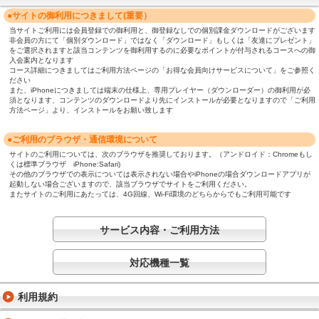
●サイトの御利用につきまして(重要）
当サイトご利用には会員登録での御利用と、御登録なしでの個別課金ダウンロードがございます
非会員の方にて「個別ダウンロード」ではなく「ダウンロード」もしくは「友達にプレゼント」
をご選択されますと該当コンテンツを御利用するのに必要なポイントが付与されるコースへの御
入会案内となります
コース詳細につきましてはご利用方法ページの「お得な会員向けサービスについて」をご参照く
ださい
また、iPhoneにつきましては端末の仕様上、専用プレイヤー（ダウンローダー）の御利用が必
須となります、コンテンツのダウンロードより先にインストールが必要となりますので「ご利用
方法ページ」より、インストールをお願い致します
●ご利用のブラウザ・通信環境について
サイトのご利用については、次のブラウザを推奨しております。（アンドロイド：Chromeもし
くは標準ブラウザ iPhone:Safari)
その他のブラウザでの表示については表示されない場合やiPhoneの場合ダウンロードアプリが
起動しない場合ございますので、該当ブラウザでサイトをご利用ください。
またサイトのご利用にあたっては、4G回線、Wi-Fi環境のどちらからでもご利用可能です
サービス内容・ご利用方法
対応機種一覧
利用規約