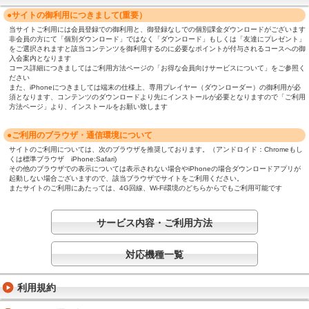
●サイトの御利用につきまして(重要）
当サイトご利用には会員登録での御利用と、御登録なしでの個別課金ダウンロードがございます
非会員の方にて「個別ダウンロード」ではなく「ダウンロード」もしくは「友達にプレゼント」
をご選択されますと該当コンテンツを御利用するのに必要なポイントが付与されるコースへの御
入会案内となります
コース詳細につきましてはご利用方法ページの「お得な会員向けサービスについて」をご参照く
ださい
また、iPhoneにつきましては端末の仕様上、専用プレイヤー（ダウンローダー）の御利用が必
須となります、コンテンツのダウンロードより先にインストールが必要となりますので「ご利用
方法ページ」より、インストールをお願い致します
●ご利用のブラウザ・通信環境について
サイトのご利用については、次のブラウザを推奨しております。（アンドロイド：Chromeもし
くは標準ブラウザ iPhone:Safari)
その他のブラウザでの表示については表示されない場合やiPhoneの場合ダウンロードアプリが
起動しない場合ございますので、該当ブラウザでサイトをご利用ください。
またサイトのご利用にあたっては、4G回線、Wi-Fi環境のどちらからでもご利用可能です
サービス内容・ご利用方法
対応機種一覧
利用規約