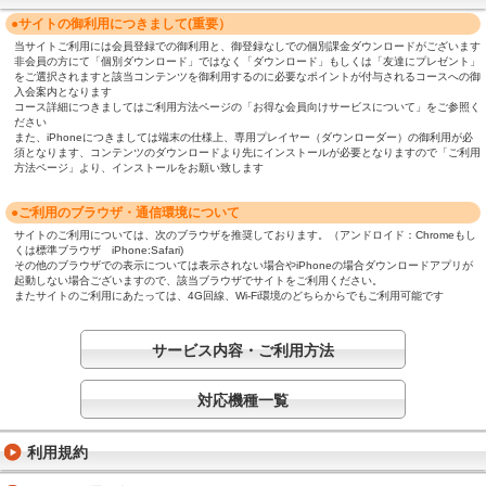
●サイトの御利用につきまして(重要）
当サイトご利用には会員登録での御利用と、御登録なしでの個別課金ダウンロードがございます
非会員の方にて「個別ダウンロード」ではなく「ダウンロード」もしくは「友達にプレゼント」
をご選択されますと該当コンテンツを御利用するのに必要なポイントが付与されるコースへの御
入会案内となります
コース詳細につきましてはご利用方法ページの「お得な会員向けサービスについて」をご参照く
ださい
また、iPhoneにつきましては端末の仕様上、専用プレイヤー（ダウンローダー）の御利用が必
須となります、コンテンツのダウンロードより先にインストールが必要となりますので「ご利用
方法ページ」より、インストールをお願い致します
●ご利用のブラウザ・通信環境について
サイトのご利用については、次のブラウザを推奨しております。（アンドロイド：Chromeもし
くは標準ブラウザ iPhone:Safari)
その他のブラウザでの表示については表示されない場合やiPhoneの場合ダウンロードアプリが
起動しない場合ございますので、該当ブラウザでサイトをご利用ください。
またサイトのご利用にあたっては、4G回線、Wi-Fi環境のどちらからでもご利用可能です
サービス内容・ご利用方法
対応機種一覧
利用規約